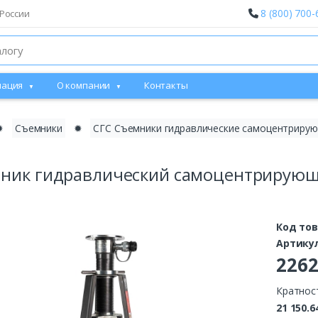
8 (800) 700-
России
ация
О компании
Контакты
✹
Съемники
✹
СГС Съемники гидравлические самоцентриру
ник гидравлический самоцентрирующ
Код то
Артику
226
Кратнос
21 150.6