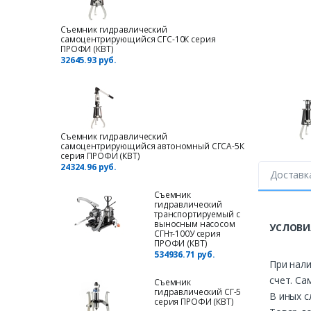
Съемник гидравлический
самоцентрирующийся СГС-10К серия
ПРОФИ (КВТ)
32645.93 руб.
Съемник гидравлический
самоцентрирующийся автономный СГСА-5К
серия ПРОФИ (КВТ)
24324.96 руб.
Доставк
Съемник
гидравлический
транспортируемый с
выносным насосом
УСЛОВИ
СГНт-100У серия
ПРОФИ (КВТ)
534936.71 руб.
При нали
счет. Са
Съемник
гидравлический СГ-5
В иных с
серия ПРОФИ (КВТ)