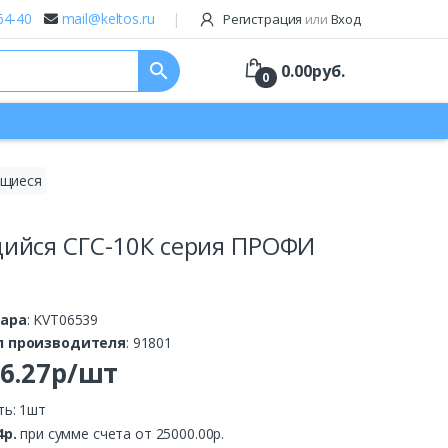
64-40
mail@keltos.ru
Регистрация
или
Вход
search
0.00
руб.
0
ющиеся
ийся СГС-10К серия ПРОФИ
вара
: KVT06539
л производителя
: 91801
26.27р/шт
ть: 1шт
4р.
при сумме счета от 25000.00р.