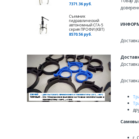
Товар до
7371.36 руб.
доверенн
Съемник
гидравлический
ИНФОРМ
автономный СГА-5
серия ПРОФИ (КВТ)
8570.56 руб.
Доставка
Доставк
Доставк
Доставк
Тр
Тр
др
Самовы
г. 