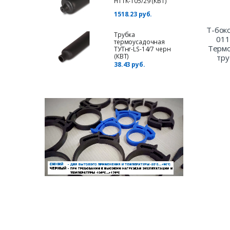
НТТК-105/29 (КВТ)
1518.23 руб.
Т-бокс
Трубка
011
термоусадочная
Терм
ТУТнг-LS-14/7 черн
(КВТ)
тру
38.43 руб.