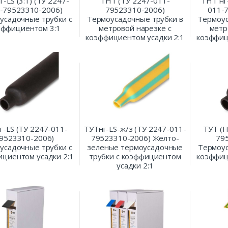
г-LS (3:1) (ТУ 2247-
ТНТ (ТУ 2247-011-
ТНТ нг
-79523310-2006)
79523310-2006)
011-
усадочные трубки с
Термоусадочные трубки в
Термоус
эффициентом 3:1
метровой нарезке с
метр
коэффициентом усадки 2:1
коэффиц
г-LS (ТУ 2247-011-
ТУТнг-LS-ж/з (ТУ 2247-011-
ТУТ (H
9523310-2006)
79523310-2006) Желто-
79
усадочные трубки с
зеленые термоусадочные
Термоус
циентом усадки 2:1
трубки с коэффициентом
коэффиц
усадки 2:1