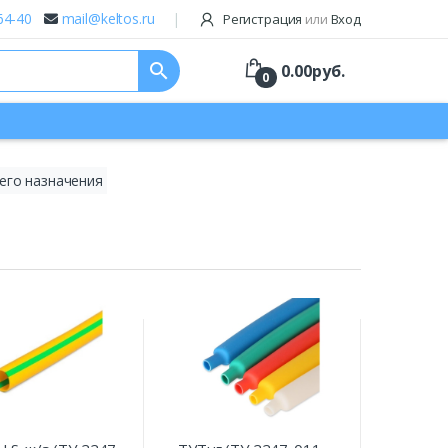
64-40
mail@keltos.ru
Регистрация
или
Вход
search
0.00
руб.
0
его назначения