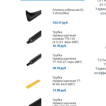
ТУТ н
011
Термо
Оплетка кабельная XS-
ко
3 (Fortisflex)
103.37 руб.
Трубка
термоусадочная
клеевая ТТК-135
(3:1)-3/1 черн (КВТ)
42.78 руб.
Трубка
термоусадочная
ТУТн
ТТ-150-2/1 черн (КВТ)
7
28.54 руб.
Термо
коэффи
Трубка
термоусадочная ТТ-
М-4/2 желт (КВТ)
13.99 руб.
Трубка
термоусадочная