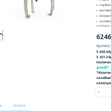
глубин
матери
покрыт
особен
помпами 
624
Кратнос
5 838.69
5 431.34
Наличие
дней)*
*Количе
складам
электро
а
Оплата