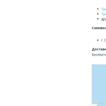
Тр
Тр
др
Самовы
г. 
Доставк
Бесплатн