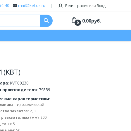
64-40
mail@keltos.ru
Регистрация
или
Вход
search
0.00
руб.
0
 (КВТ)
вара
: KVT00230
л производителя
: 79859
еские характеристики:
емника:
гидравлический
ство захватов:
2, 3
р захвата, max (мм):
200
, тонн:
5
ока, мм:
50