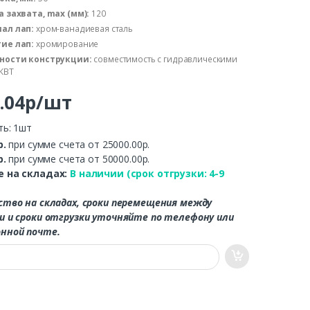
а захвата, max (мм):
120
ал лап:
хром-ванадиевая сталь
ие лап:
хромирование
ности конструкции:
совместимость с гидравлическими
КВТ
6.04р/шт
ть: 1шт
р.
при сумме счета от 25000.00р.
р.
при сумме счета от 50000.00р.
 на складах:
В наличии (срок отгрузки: 4-9
ство на складах, сроки перемещения между
и и сроки отгрузки уточняйте по телефону или
нной почте.