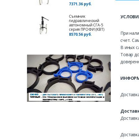
7371.36 руб.
Съемник
УСЛОВИ
гидравлический
автономный СГА-5
серия ПРОФИ (КВТ)
При нали
8570.56 руб.
счет. Са
В иных с
Товар до
доверенн
ИНФОРМ
Доставка
Доставк
Доставк
Доставк