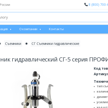
8 (800) 700-
России
ация
О компании
Контакты
✹
Съемники
✹
СГ Съемники гидравлические
ник гидравлический СГ-5 серия ПРОФИ
Код то
Артику
Технич
тип съ
количе
диамет
усилие
ход шт