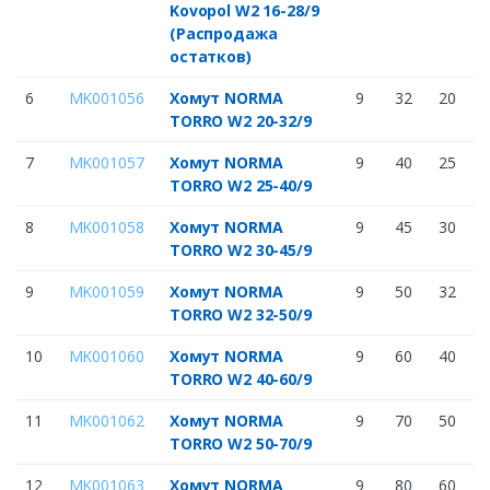
Kovopol W2 16-28/9
(Распродажа
остатков)
6
MK001056
Хомут NORMA
9
32
20
TORRO W2 20-32/9
7
MK001057
Хомут NORMA
9
40
25
TORRO W2 25-40/9
8
MK001058
Хомут NORMA
9
45
30
TORRO W2 30-45/9
9
MK001059
Хомут NORMA
9
50
32
TORRO W2 32-50/9
10
MK001060
Хомут NORMA
9
60
40
TORRO W2 40-60/9
11
MK001062
Хомут NORMA
9
70
50
TORRO W2 50-70/9
12
MK001063
Хомут NORMA
9
80
60