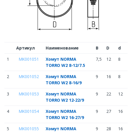
Артикул
Наименование
B
D
d
1
MK001051
Хомут NORMA
7,5
12
8
TORRO W2 8-12/7.5
2
MK001052
Хомут NORMA
9
16
8
TORRO W2 8-16/9
3
MK001053
Хомут NORMA
9
22
12
TORRO W2 12-22/9
4
MK001054
Хомут NORMA
9
27
16
TORRO W2 16-27/9
5
MK001055
Хомут NORMA
9
28
16