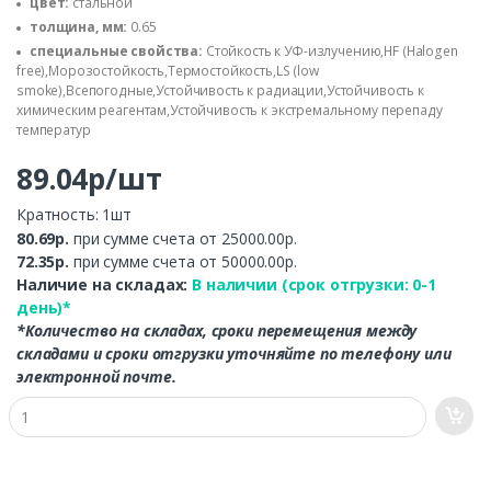
цвет:
стальной
толщина, мм:
0.65
специальные свойства:
Стойкость к УФ-излучению,HF (Halogen
free),Морозостойкость,Термостойкость,LS (low
smoke),Всепогодные,Устойчивость к радиации,Устойчивость к
химическим реагентам,Устойчивость к экстремальному перепаду
температур
89.04р/шт
Кратность: 1шт
80.69р.
при сумме счета от 25000.00р.
72.35р.
при сумме счета от 50000.00р.
Наличие на складах:
В наличии (срок отгрузки: 0-1
день)*
*Количество на складах, сроки перемещения между
складами и сроки отгрузки уточняйте по телефону или
электронной почте.