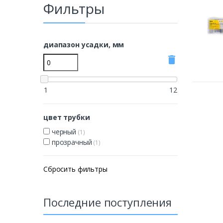
Фильтры
диапазон усадки, мм
delete
1
12
цвет трубки
черный
(1)
прозрачный
(1)
Сбросить фильтры
Последние поступления