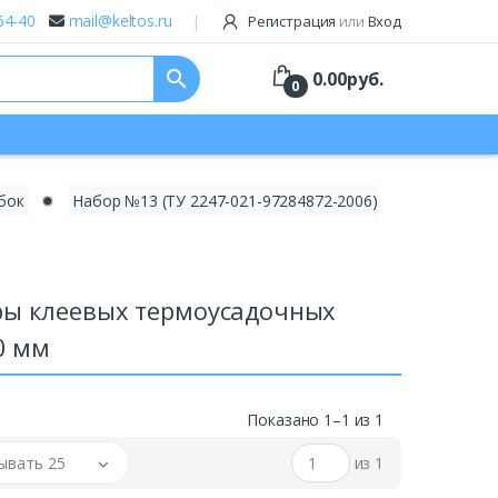
64-40
mail@keltos.ru
Регистрация
или
Вход
search
0.00
руб.
0
бок
✹
Набор №13 (ТУ 2247-021-97284872-2006)
ры клеевых термоусадочных
0 мм
Показано 1–1 из 1
ывать 25
из 1