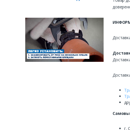
Товар до
доверенн
ИНФОРМ
Доставка
Доставк
Доставк
Доставк
Тр
Тр
др
Самовы
г. 