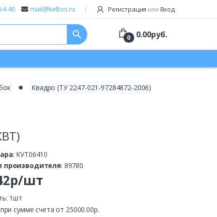
64-40
mail@keltos.ru
Регистрация
или
Вход
search
0.00
руб.
0
бок
✹
Квадро (ТУ 2247-021-97284872-2006)
КВТ)
вара
: KVT06410
л производителя
: 89780
.42р/шт
ть: 1шт
.
при сумме счета от 25000.00р.