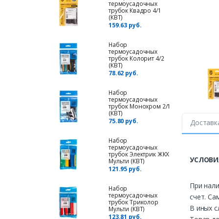
термоусадочных
трубок Квадро 4/1
(КВТ)
159.63 руб.
Набор
термоусадочных
трубок Колорит 4/2
(КВТ)
78.62 руб.
Набор
термоусадочных
трубок Монохром 2/1
(КВТ)
75.80 руб.
Доставк
Набор
термоусадочных
трубок Электрик ЖКХ
УСЛОВИ
Мульти (КВТ)
121.95 руб.
При нали
Набор
термоусадочных
счет. Са
трубок Триколор
В иных с
Мульти (КВТ)
123.81 руб.