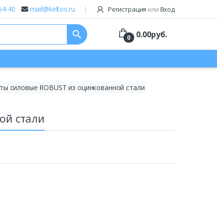
64-40
mail@keltos.ru
Регистрация
или
Вход
search
0.00
руб.
0
ты силовые ROBUST из оцинкованной стали
ой стали