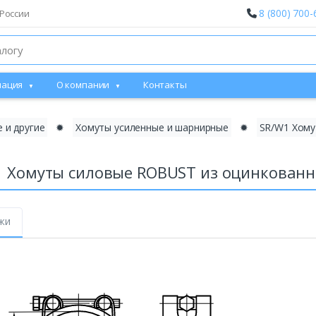
8 (800) 700-
России
ация
О компании
Контакты
 и другие
✹
Хомуты усиленные и шарнирные
✹
SR/W1 Хому
1 Хомуты силовые ROBUST из оцинкованн
жи