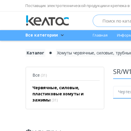
Поставщик электротехнической продукции и крепежа в 
Search
Все категории
Главная
Информ
Каталог
✹
Хомуты червячные, силовые, трубные
SR/W
Все
(31)
Червячные, силовые,
Черте
пластиковые хомуты и
зажимы
(31)