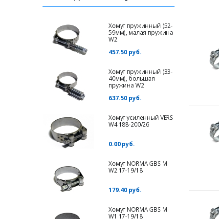
Хомут пружинный (52-
59мм), малая пружина
W2
457.50 руб.
Хомут пружинный (33-
40мм), большая
пружина W2
637.50 руб.
Хомут усиленный VERS
W4 188-200/26
0.00 руб.
Хомут NORMA GBS M
W2 17-19/18
179.40 руб.
Хомут NORMA GBS М
W1 17-19/18