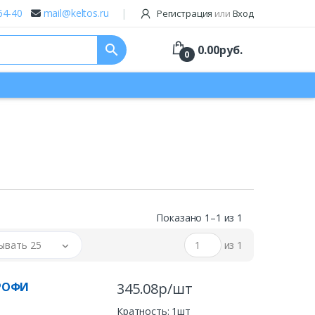
64-40
mail@keltos.ru
Регистрация
или
Вход
search
0.00
руб.
0
Показано 1–1 из 1
ывать 25
из 1
ПРОФИ
345.08р/шт
Кратность: 1шт