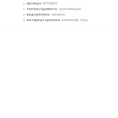
Артикул:
KVT04055
тип инструмента:
скрепляющий
вид крепежа:
заклепка
материал крепежа:
алюминий, сталь