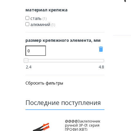
материал крепежа
сталь
(1)
алюминий
(1)
размер крепежного элемента, мм
delete
2.4
4.8
Сбросить фильтры
Последние поступления
@@@@Заклепочник
ручной ЗР-01 серия
ПРОФИ (КВТ)