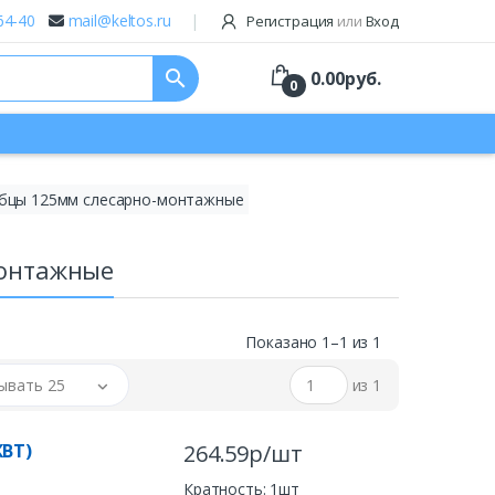
64-40
mail@keltos.ru
Регистрация
или
Вход
search
0.00
руб.
0
бцы 125мм слесарно-монтажные
монтажные
Показано 1–1 из 1
ывать 25
из 1
КВТ)
264.59р/шт
Кратность: 1шт