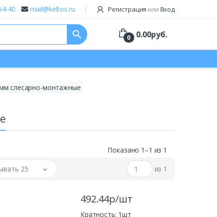
64-40
mail@keltos.ru
Регистрация
или
Вход
search
0.00
руб.
0
мм слесарно-монтажные
е
Показано 1–1 из 1
ывать 25
из 1
492.44р/шт
Кратность: 1шт