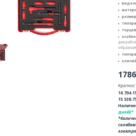
вид кл
матери
размер
типора
торцев
особен
для работ
образная 
типора
ключей
178
Кратнос
16 704.1
15 538.7
Наличие
дней)*
*Количе
складам
электро