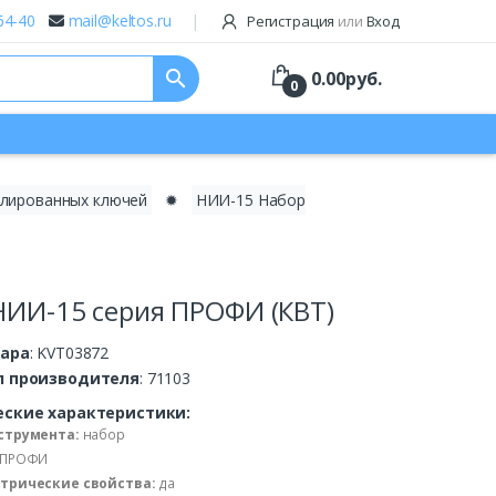
64-40
mail@keltos.ru
Регистрация
или
Вход
search
0.00
руб.
0
олированных ключей
✹
НИИ-15 Набор
НИИ-15 серия ПРОФИ (КВТ)
вара
: KVT03872
л производителя
: 71103
еские характеристики:
струмента:
набор
ПРОФИ
трические свойства:
да