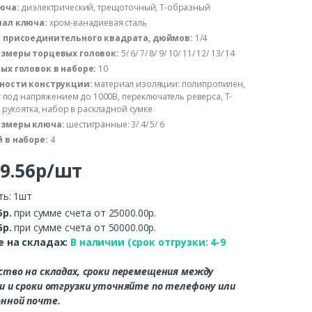
юча:
диэлектрический, трещоточный, Т-образный
ал ключа:
хром-ванадиевая сталь
 присоединительного квадрата, дюймов:
1/4
змеры торцевых головок:
5/ 6/ 7/ 8/ 9/ 10/ 11/ 12/ 13/ 14
ых головок в наборе:
10
ности конструкции:
материал изоляции: полипропилен,
 под напряжением до 1000В, переключатель реверса, Т-
рукоятка, набор в раскладной сумке
змеры ключа:
шестигранные: 3/ 4/ 5/ 6
 в наборе:
4
69.56р/шт
ть: 1шт
5р.
при сумме счета от 25000.00р.
5р.
при сумме счета от 50000.00р.
 на складах:
В наличии (срок отгрузки: 4-9
ство на складах, сроки перемещения между
и и сроки отгрузки уточняйте по телефону или
нной почте.