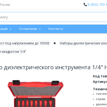
8 (800) 700-
России
ация
О компании
Контакты
бот под напряжением до 1000В
✹
Наборы диэлектрических из
квадратом 1/4’’
р диэлектрического инструмента 1/4" 
Код то
Артику
Технич
тип ин
серия:
диэлек