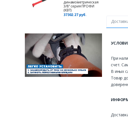
динамометрическая
3/8" серия ПРОФИ
(КВТ)
37302.27 руб.
Доставк
УСЛОВИ
При нали
счет. Са
В иных с
Товар до
доверенн
ИНФОРМ
Доставка