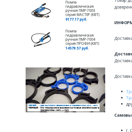
Товар до
Помпа
гидравлическая
доверенн
ручная ПМР-7003
серия МАСТЕР (КВТ)
9177.17 руб.
ИНФОРМ
Помпа
гидравлическая
Доставка
ручная ПМР-7004
серия ПРОФИ (КВТ)
14579.57 руб.
Доставк
Доставк
Доставк
Тр
Тр
др
Самовы
г. 