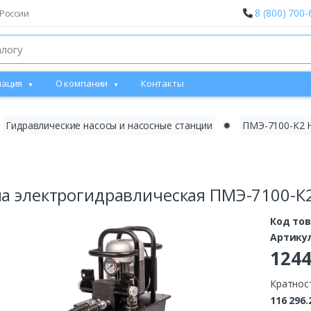
8 (800) 700-
России
ация
О компании
Контакты
Гидравлические насосы и насосные станции
✹
ПМЭ-7100-К2 Н
а электрогидравлическая ПМЭ-7100-К2
Код то
Артику
124
Кратнос
116 296.