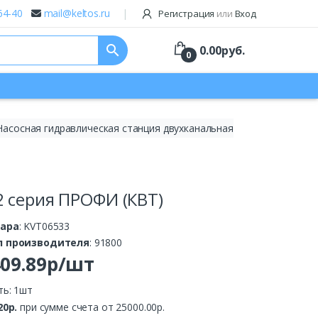
64-40
mail@keltos.ru
Регистрация
или
Вход
search
0.00
руб.
0
асосная гидравлическая станция двухканальная
 серия ПРОФИ (КВТ)
вара
: KVT06533
л производителя
: 91800
409.89р/шт
ть: 1шт
20р.
при сумме счета от 25000.00р.