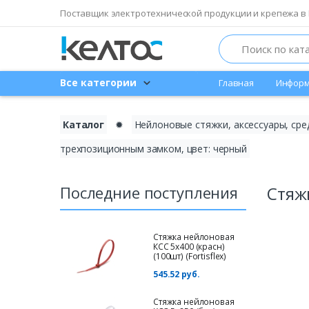
Поставщик электротехнической продукции и крепежа в 
Search
Все категории
Главная
Информ
Каталог
✹
Нейлоновые стяжки, аксессуары, сре
трехпозиционным замком, цвет: черный
Последние поступления
Стяжк
Стяжка нейлоновая
КСС 5х400 (красн)
(100шт) (Fortisflex)
545.52 руб.
Стяжка нейлоновая