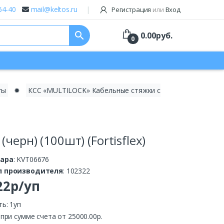
64-40
mail@keltos.ru
Регистрация
или
Вход
search
0.00
руб.
0
ты
✹
КСС «MULTILOCK» Кабельные стяжки с
ерн) (100шт) (Fortisflex)
вара
: KVT06676
л производителя
: 102322
22р/уп
ь: 1уп
.
при сумме счета от 25000.00р.