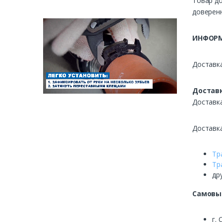
Товар до
доверенн
ИНФОРМ
Доставка
Доставк
Доставк
Доставк
Тр
Тр
др
Самовы
г. 