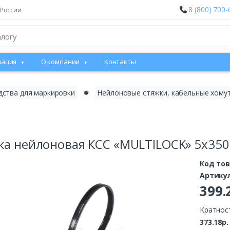
8 (800) 700-
России
ация
О компании
Контакты
дства для маркировки
✹
Нейлоновые стяжки, кабельные хому
а нейлоновая КСС «MULTILOCK» 5х350 (ч
Код то
Артику
399.
Кратност
373.18р