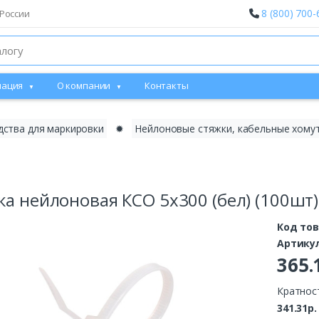
8 (800) 700-
России
ация
О компании
Контакты
дства для маркировки
✹
Нейлоновые стяжки, кабельные хому
а нейлоновая КСО 5х300 (бел) (100шт) (
Код то
Артику
365.
Кратност
341.31р