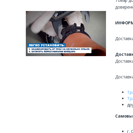
Товар до
доверенн
ИНФОРМ
Доставка
Доставк
Доставк
Доставк
Тр
Тр
др
Самовы
г. 