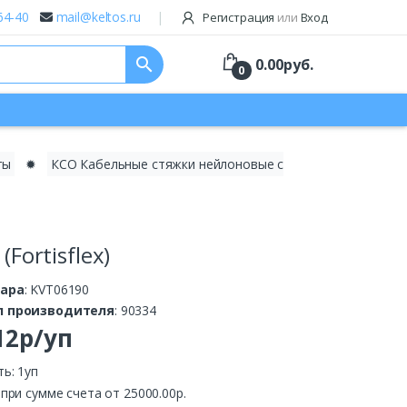
64-40
mail@keltos.ru
Регистрация
или
Вход
search
0.00
руб.
0
ты
✹
КСО Кабельные стяжки нейлоновые с
Fortisflex)
вара
: KVT06190
л производителя
: 90334
12р/уп
ь: 1уп
.
при сумме счета от 25000.00р.