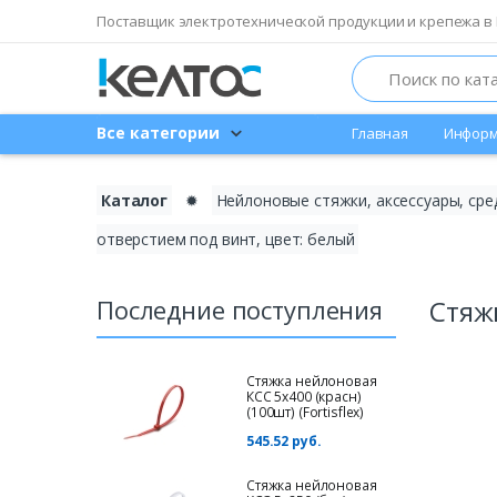
Поставщик электротехнической продукции и крепежа в 
Search
Все категории
Главная
Информ
Каталог
✹
Нейлоновые стяжки, аксессуары, сре
отверстием под винт, цвет: белый
Последние поступления
Стяжк
Стяжка нейлоновая
КСС 5х400 (красн)
(100шт) (Fortisflex)
545.52 руб.
Стяжка нейлоновая