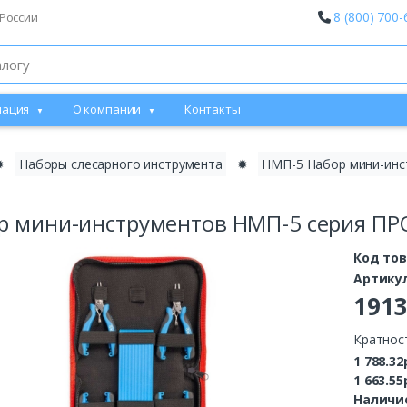
8 (800) 700-
России
ация
О компании
Контакты
✹
Наборы слесарного инструмента
✹
НМП-5 Набор мини-инс
р мини-инструментов НМП-5 серия ПР
Код то
Артику
191
Кратнос
1 788.32
1 663.55
Наличие