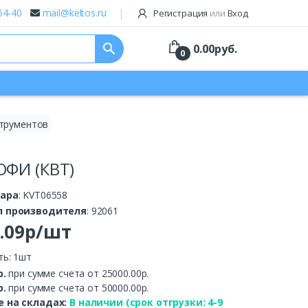
64-40
mail@keltos.ru
Регистрация
или
Вход
search
0.00
руб.
0
трументов
ОФИ (КВТ)
вара
: KVT06558
л производителя
: 92061
3.09р/шт
ть: 1шт
р.
при сумме счета от 25000.00р.
р.
при сумме счета от 50000.00р.
 на складах:
В наличии (срок отгрузки: 4-9