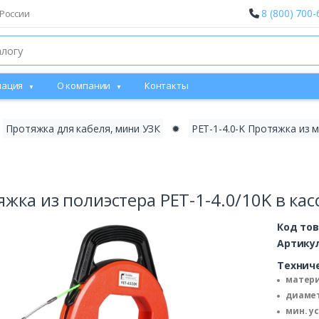
8 (800) 700-
России
ация
О компании
Контакты
Протяжка для кабеля, мини УЗК
✹
PET-1-4.0-K Протяжка из 
жка из полиэстера PET-1-4.0/10K в кассе
Код то
Артику
Технич
матери
диамет
мин. у