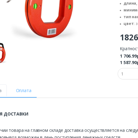
длина,
минима
тип на
цвет:
з
182
Кратнос
1 706.99
1 587.90
а
Оплата
Я ДОСТАВКИ
чии товара на главном складе доставка осуществляется на след
мовывоз возможен в день поступления денежных средств.