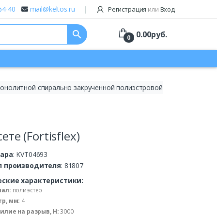
64-40
mail@keltos.ru
Регистрация
или
Вход
search
0.00
руб.
0
монолитной спирально закрученной полиэстровой
те (Fortisflex)
вара
: KVT04693
л производителя
: 81807
еские характеристики:
ал:
полиэстер
р, мм:
4
силие на разрыв, Н:
3000