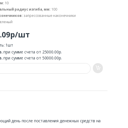
 м:
10
льный радиус изгиба, мм:
100
конечников:
запрессованные наконечники
еленый
6.09р/шт
ть: 1шт
р.
при сумме счета от 25000.00р.
р.
при сумме счета от 50000.00р.
ующий день после поставления денежных средств на