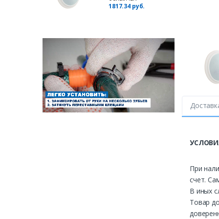
1817.34 руб.
Доставк
УСЛОВИ
При нали
счет. Са
В иных с
Товар до
доверенн