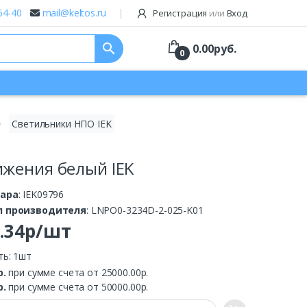
64-40
mail@keltos.ru
Регистрация
или
Вход
search
0.00
руб.
0
✹
Светильники НПО IEK
жения белый IEK
вара
: IEK09796
л производителя
: LNPO0-3234D-2-025-K01
7.34р/шт
ть: 1шт
р.
при сумме счета от 25000.00р.
р.
при сумме счета от 50000.00р.