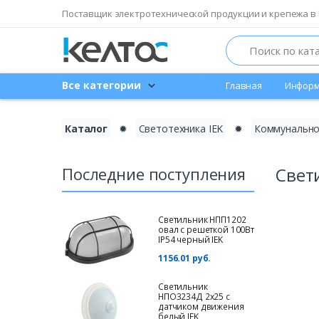
Поставщик электротехнической продукции и крепежа в 
Search
Все категории
Главная
Информ
Каталог
✹
Светотехника IEK
✹
Коммунально
Последние поступления
Свет
Светильник НПП1202
овал с решеткой 100Вт
IP54 черный IEK
1156.01 руб.
Светильник
НПО3234Д 2х25 с
датчиком движения
белый IEK