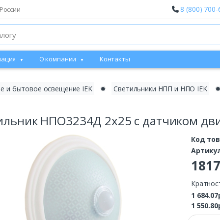
8 (800) 700-
России
ация
О компании
Контакты
е и бытовое освещение IEK
✹
Светильники НПП и НПО IEK
ильник НПО3234Д 2х25 с датчиком дви
Код то
Артику
181
Кратнос
1 684.07
1 550.80