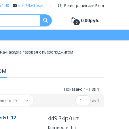
64-40
mail@keltos.ru
Регистрация
или
Вход
search
0.00
руб.
0
лка-насадка газовая с пьезоподжигом
ом
Показано 1–1 из 1
ывать 25
из 1
м GT-12
449.34р/шт
Кратность: 1шт