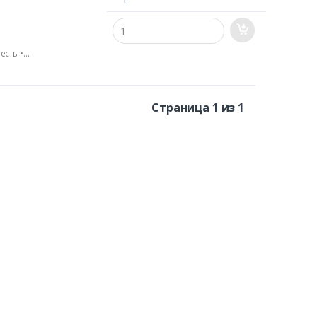
есть •
а: 80 г/ч;
анговый •
Работа под
 сопло с
Страница 1 из 1