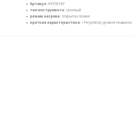
Артикул:
KVT05187
тип инструмента:
газовый
режим нагрева:
открытое пламя
краткая характеристика:
• Регулятор уровня пламени: 
Время предварительного прогрева: 10 секунд • Расход топлив
мощность: 1.65 кВт • Тип газового баллона (соединение): ц
Пьезоподжиг включается нажатием на отдельную кнопку • 
углом 360° • Корпус из ударопрочной пластмассы • Латунное
кожухом из нержавеющей стали