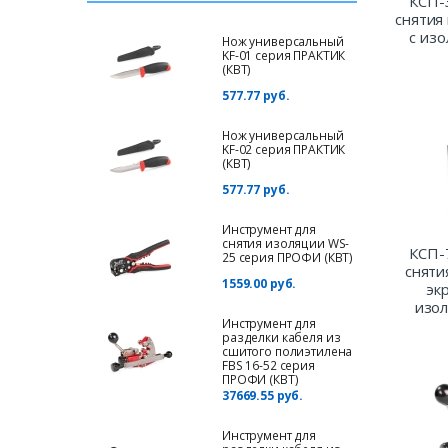
КСП-
снятия
с из
Нож универсальный
KF-01 серия ПРАКТИК
(КВТ)
577.77 руб.
Нож универсальный
KF-02 серия ПРАКТИК
(КВТ)
577.77 руб.
Инструмент для
снятия изоляции WS-
КСП-
25 серия ПРОФИ (КВТ)
сняти
1559.00 руб.
эк
изол
Инструмент для
разделки кабеля из
сшитого полиэтилена
FBS 16-52 серия
ПРОФИ (КВТ)
37669.55 руб.
Инструмент для