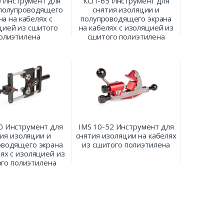
 Инструмент для
КСП-65 Инструмент для
 полупроводящего
снятия изоляции и
на на кабелях с
полупроводящего экрана
цией из сшитого
на кабелях с изоляцией из
олиэтилена
сшитого полиэтилена
0 Инструмент для
IMS 10-52 Инструмент для
ия изоляции и
снятия изоляции на кабелях
оводящего экрана
из сшитого полиэтилена
лях с изоляцией из
го полиэтилена