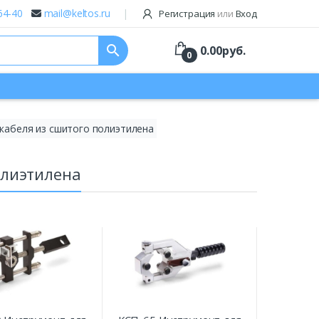
64-40
mail@keltos.ru
Регистрация
или
Вход
search
0.00
руб.
0
 кабеля из сшитого полиэтилена
олиэтилена