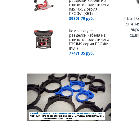
разделки кабеля из
сшитого полиэтилена
IMS 10-52 серия
ПРОФИ (КВТ)
FBS 1
39801.79 руб.
сняти
экр
Комплект для
сши
разделки кабеля из
сшитого полиэтилена
FBS IMS серия ПРОФИ
(КВТ)
77471.35 руб.