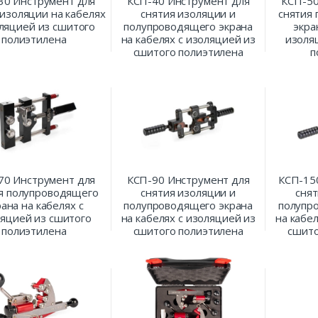
30 Инструмент для
КСП-40 Инструмент для
КСП-50
 изоляции на кабелях
снятия изоляции и
снятия
оляцией из сшитого
полупроводящего экрана
экра
полиэтилена
на кабелях с изоляцией из
изоля
сшитого полиэтилена
п
70 Инструмент для
КСП-90 Инструмент для
КСП-15
я полупроводящего
снятия изоляции и
снят
рана на кабелях с
полупроводящего экрана
полупр
яцией из сшитого
на кабелях с изоляцией из
на кабе
полиэтилена
сшитого полиэтилена
сшито