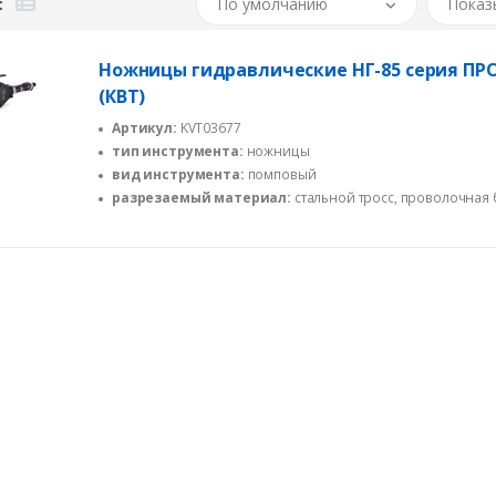
По умолчанию
Показ
Ножницы гидравлические НГ-85 серия П
(КВТ)
Артикул:
KVT03677
тип инструмента:
ножницы
вид инструмента:
помповый
разрезаемый материал:
стальной тросс, проволочная 
алюминиевый кабель, медный кабель, стальной сердечник,
ленточная броня