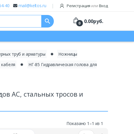
64-40
mail@keltos.ru
Регистрация
или
Вход
search
0.00
руб.
0
ерных труб и арматуры
✹
Ножницы
 кабеля
✹
НГ-85 Гидравлическая голова для
дов АС, стальных тросов и
Показано 1–1 из 1