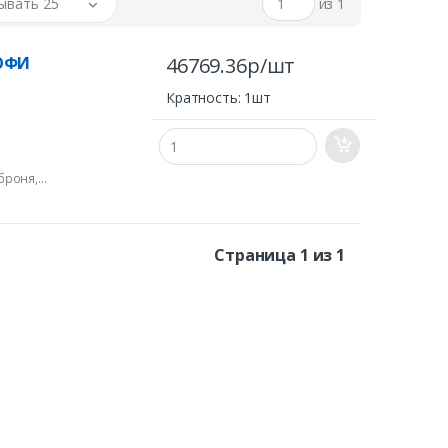
ывать 25
из 1
РОФИ
46769.36р/шт
Кратность: 1шт
броня,
Страница 1 из 1