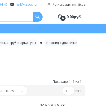
64-40
mail@keltos.ru
Регистрация
или
Вход
search
0.00
руб.
0
ерных труб и арматуры
✹
Ножницы для резки
Показано 1–1 из 1
ывать 25
из 1
446.28р/шт