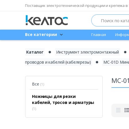
Поставщик электротехнической продукции и крепежа в 
Search
Все категории
Главная
Информ
Каталог
✹
Инструмент электромонтажный
✹
проводов и кабелей (кабелерезы)
✹
МС-01D Мини
МС-0
Все
(1)
Ножницы для резки
кабелей, тросов и арматуры
(1)