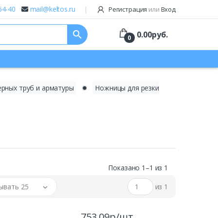
64-40
mail@keltos.ru
Регистрация
или
Вход
search
0.00
руб.
0
ерных труб и арматуры
✹
Ножницы для резки
Показано 1–1 из 1
ывать 25
из 1
753.09р/шт