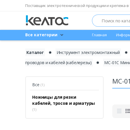
Поставщик электротехнической продукции и крепежа в 
Search
Все категории
Главная
Информ
Каталог
✹
Инструмент электромонтажный
✹
проводов и кабелей (кабелерезы)
✹
МС-01C Мини
МС-0
Все
(1)
Ножницы для резки
кабелей, тросов и арматуры
(1)