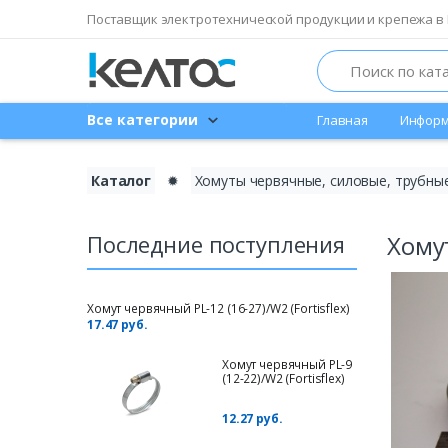
Поставщик электротехнической продукции и крепежа в 
Search
Все категории
Главная
Информ
Каталог
✹
Хомуты червячные, силовые, трубные
Последние поступления
Хому
Хомут червячный PL-12 (16-27)/W2 (Fortisflex)
17.47 руб.
Хомут червячный PL-9
(12-22)/W2 (Fortisflex)
12.27 руб.