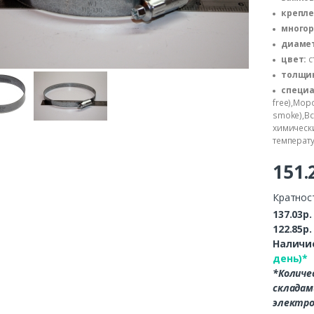
крепле
многор
диамет
цвет:
с
толщин
специа
free),Мор
smoke),Вс
химическ
температ
151.
Кратнос
137.03р
122.85р
Наличие
день)*
*Количе
складам
электро