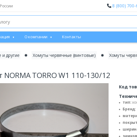
8 (800) 700-
России
ация
О компании
Контакты
 и другие
✹
Хомуты червячные (винтовые)
✹
Хомуты черв
т NORMA TORRO W1 110-130/12
Код то
Технич
тип:
хо
Бренд:
матери
покрыт
ширина
замков