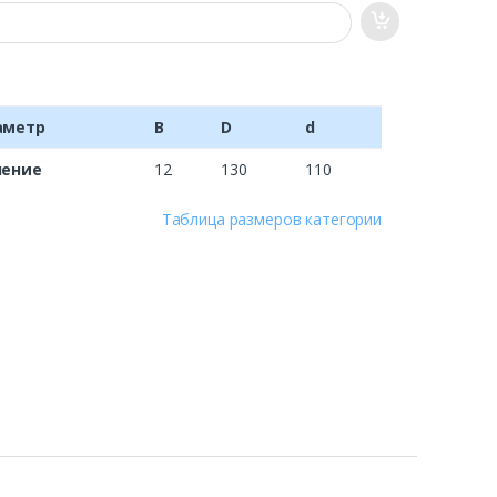
аметр
B
D
d
чение
12
130
110
Таблица размеров категории