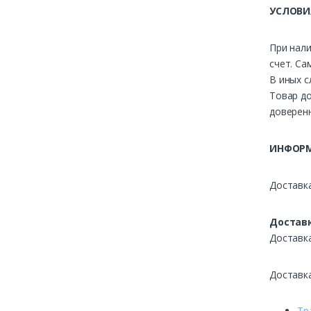
УСЛОВИ
При нали
счет. Са
В иных с
Товар до
доверенн
ИНФОРМ
Доставка
Доставк
Доставк
Доставк
Тр