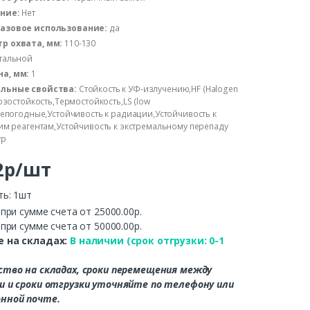
ние:
Нет
азовое использование:
да
р охвата, мм:
110-130
тальной
а, мм:
1
льные свойства:
Стойкость к УФ-излучению,HF (Halogen
озостойкость,Термостойкость,LS (low
епогодные,Устойчивость к радиации,Устойчивость к
им реагентам,Устойчивость к экстремальному перепаду
ур
2р/шт
ть: 1шт
.
при сумме счета от 25000.00р.
.
при сумме счета от 50000.00р.
 на складах:
В наличии (срок отгрузки: 0-1
ство на складах, сроки перемещения между
и и сроки отгрузки уточняйте по телефону или
нной почте.