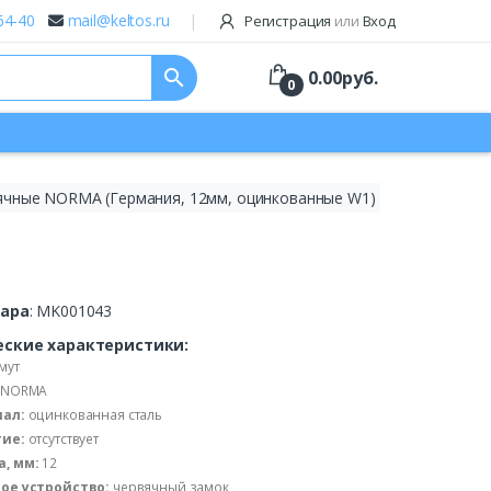
64-40
mail@keltos.ru
Регистрация
или
Вход
search
0.00
руб.
0
ячные NORMA (Германия, 12мм, оцинкованные W1)
вара
: MK001043
еские характеристики:
мут
NORMA
ал:
оцинкованная сталь
ие:
отсутствует
, мм:
12
ое устройство:
червячный замок