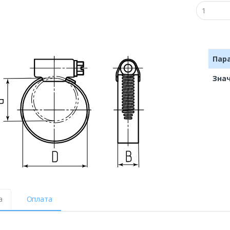
Пар
Зна
а
Оплата