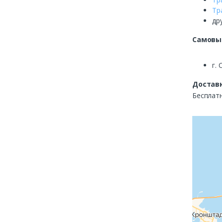
Тр
др
Самовы
г. 
Доставк
Бесплатн