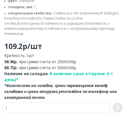
цвет:
стальной
толщина, мм:
1
специальные свойства:
Стойкость к УФ-излучению,HF (Halogen
free),Морозостойкость,Термостойкость,LS (low
smoke),Всепогодные,Устойчивость к радиации,Устойчивость к
химическим реагентам,Устойчивость к экстремальному перепаду
температур
109.2р/шт
Кратность: 1шт
98.96р.
при сумме счета от 25000.00р.
88.73р.
при сумме счета от 50000.00р.
Наличие на складах:
В наличии (срок отгрузки: 0-1
день)*
*Количество на складах, сроки перемещения между
складами и сроки отгрузки уточняйте по телефону или
электронной почте.