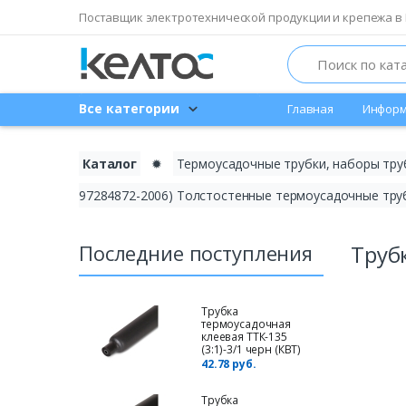
Поставщик электротехнической продукции и крепежа в 
Search
Все категории
Главная
Информ
Каталог
✹
Термоусадочные трубки, наборы тру
97284872-2006) Толстостенные термоусадочные трубк
Последние поступления
Труб
Трубка
термоусадочная
клеевая ТТК-135
(3:1)-3/1 черн (КВТ)
42.78 руб.
Трубка