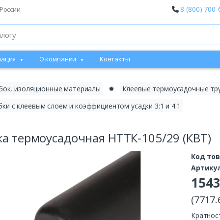
8 (800) 700-
России
ация
О компании
Контакты
бок, изоляционные материалы
✹
Клеевые термоусадочные трубки
и с клеевым слоем и коэффициентом усадки 3:1 и 4:1
ка термоусадочная НТТК-105/29 (КВТ)
Код то
Артику
1543
(7717.
Кратнос