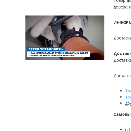
Товар до
доверенн
ИНФОРМ
Доставка
Доставк
Доставк
Доставк
Тр
Тр
др
Самовы
г. 