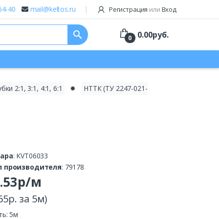
64-40
mail@keltos.ru
Регистрация
или
Вход
search
0.00
руб.
0
 2:1, 3:1, 4:1, 6:1
✹
НТТК (ТУ 2247-021-
вара
: KVT06033
л производителя
: 79178
.53р/м
65р. за 5м)
ть: 5м