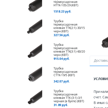
термоусадочная
НТТК-105/29 (КВТ)
1518.23 руб.
Трубка
термоусадочная
клеевая ТТК(2:1)-30/15
черн (КВТ)
327.56 руб.
Трубка
термоусадочная
клеевая ТТК(3:1)-60/20
черн (КВТ)
915.04 руб.
Доставк
Трубка
термоусадочная
СТТК-19/5 (КВТ)
УСЛОВИ
342.07 руб.
Трубка
При нали
термоусадочная
счет. Са
клеевая ТТК-(3:1)-3/1
черная (в бухте) (КВТ)
В иных с
31.09 руб.