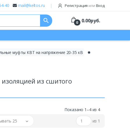
64-40
mail@keltos.ru
Регистрация
или
Вход
search
0.00
руб.
0
льные муфты КВТ на напряжение 20-35 кВ
✹
 изоляцией из сшитого
Показано 1–4 из 4
ывать 25
из 1