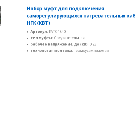
Набор муфт для подключения
саморегулирующихся нагревательных ка
НГК (КВТ)
Артикул:
KVT04840
тип муфты:
Соединительная
рабочее напряжение, до (кВ):
0.23
технология монтажа:
термоусаживаемая