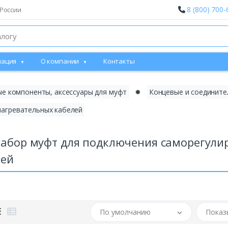
8 (800) 700-
России
ация
О компании
Контакты
е компоненты, аксессуары для муфт
✹
Концевые и соедините
нагревательных кабелей
Набор муфт для подключения саморегули
лей
По умолчанию
Показ