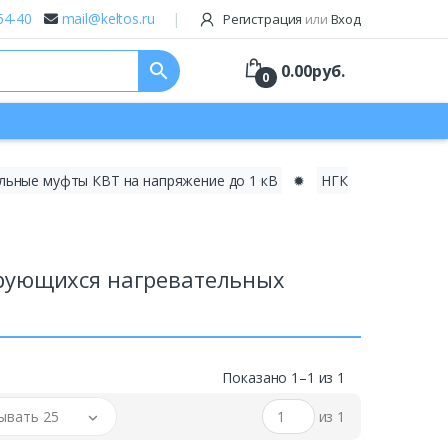
64-40
mail@keltos.ru
Регистрация
или
Вход
search
0.00
руб.
0
льные муфты КВТ на напряжение до 1 кВ
✹
НГК
рующихся нагревательных
Показано 1–1 из 1
ывать 25
из 1