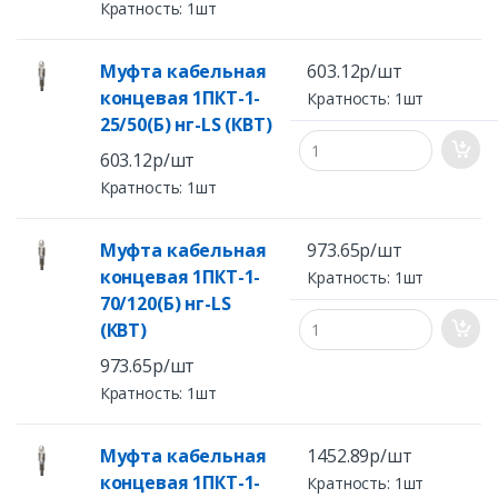
полную герметизацию и изоляцию соединений
Кратность: 1шт
Эксцентриковое отверстие под кабельную жилу в
корпусе наконечника
Муфта кабельная
603.12р/шт
Термоусаживаемая манжета устойчива к
ультрафиолетовому излучению и
погодно-
концевая 1ПКТ-1-
Кратность: 1шт
климатическим
условиям
25/50(Б) нг-LS (КВТ)
При усадке клеевой слой расплавляется,
603.12р/шт
заполняет все неровности микрорельефа и
обеспечивает полную герметичность соединений
Кратность: 1шт
Рекомендованы для оснащения ремонтно-
аварийных служб
Муфта кабельная
973.65р/шт
Выпускается по ТУ 3599-006-97284872-2006
концевая 1ПКТ-1-
Кратность: 1шт
70/120(Б) нг-LS
(КВТ)
973.65р/шт
Кратность: 1шт
Муфта кабельная
1452.89р/шт
концевая 1ПКТ-1-
Кратность: 1шт