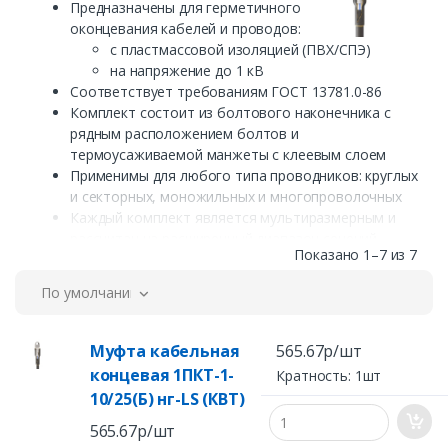
Предназначены для герметичного
оконцевания кабелей и проводов:
с пластмассовой изоляцией (ПВХ/СПЭ)
на напряжение до 1 кВ
Соответствует требованиям ГОСТ 13781.0-86
Комплект состоит из болтового наконечника с
рядным расположением болтов и
термоусаживаемой манжеты с клеевым слоем
Применимы для любого типа проводников: круглых
и секторных, моножильных и многопроволочных
Каждый комплект является мультиразмерным и
рассчитан на расширенный диапазон сечений
Показано 1–7 из 7
кабеля
Крепление на жиле осуществляется методом
По умолчанию
завинчивания болтов со срывной головкой.
Болтовые головки срываются при достижении
установленного момента, обеспечивающего
Муфта кабельная
565.67р/шт
оптимальные механические и электрические
концевая 1ПКТ-1-
Кратность: 1шт
свойства контактного соединения
10/25(Б) нг-LS (КВТ)
Термоусаживаемые трубки с клеевым слоем и с
коэффициентом усадки до 4:1 обеспечивают
565.67р/шт