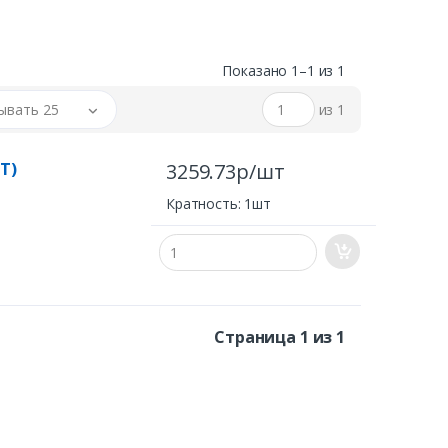
азонами термоусаживаемых кабельных муфт, что
бельных муфт
ия ремонтно-аварийных служб
Показано 1–1 из 1
ывать 25
из 1
Т)
3259.73р/шт
Кратность: 1шт
Страница 1 из 1