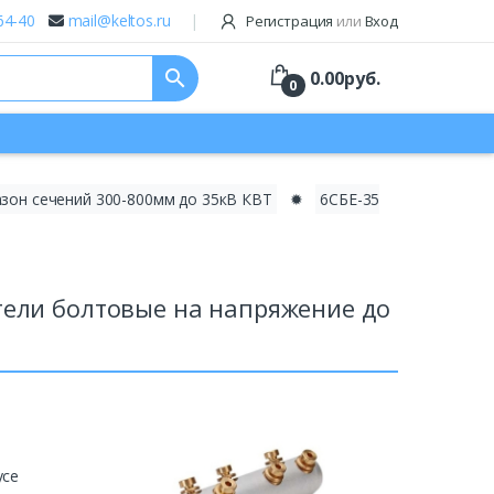
64-40
mail@keltos.ru
Регистрация
или
Вход
search
0.00
руб.
0
азон сечений 300-800мм до 35кВ КВТ
✹
6СБЕ-35
тели болтовые на напряжение до
усе