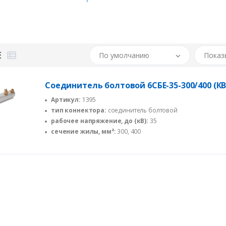
Диапазоны применения болтовых наконечников совпадают с диап
делает их идеальным дополнением для комплектации наборов ка
Рекомендованы для монтажа термоусаживаемых муфт и оснащен
По умолчанию
Показ
Соединитель болтовой 6СБЕ-35-300/400 (КВ
Артикул:
1395
тип коннектора:
соединитель болтовой
рабочее напряжение, до (кВ):
35
сечение жилы, мм²:
300, 400