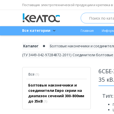
Поставщик электротехнической продукции и крепежа в 
Search
Все категории
Главная
Информ
Каталог
✹
Болтовые наконечники и соединител
(ТУ 3449-042-97284872-2011) Соединители болтовые 
6СБЕ-
Все
(1)
35 кВ
Болтовые наконечники и
соединители Евро серии на
Тип:
диапазон сечений 300-800мм
до 35кВ
(1)