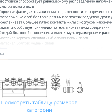
хвостовика способствует равномерному распределению напряже
электрического поля
Торцевые фаски для сглаживания напряженности электрического 
Расположение осей болтов в разных плоскостях под углом друг к 
обеспечивает большее пятно контакта жилы с корпусом наконечн
самым способствует снижению потерь в контактном соединении
Каждый болтовой наконечник является мультиразмерным и рассчи
Материал корпуса: специальный алюминиевый сплав
Материал болтов: медный сплав
Крепление на жиле осуществляется методом завинчивания болто
жи
головкой. Болтовые головки срываются при достижении установ
механические и электрические свойства контактного соединения
Конструкция болтов имеет несколько проточек — срывных «шеек»
вровень или ниже поверхности наконечника
Внутренний шестигранник в головке болта позволяет производит
пространства
Лопатка болтовых наконечников «КВТ» смещена относительно це
цилиндрического корпуса
Рифленая накатка на внутренней поверхности цилиндрической ча
механическую прочность контактного соединения
Посмотреть таблицу размеров
На лопатке каждого наконечника выбита маркировка с указанием
категории
логотипа производителя