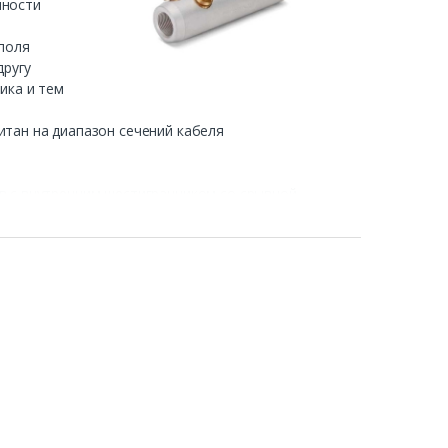
нности
поля
другу
ика и тем
тан на диапазон сечений кабеля
в с внутренним шестигранником со срывной
ленного момента, обеспечивающего оптимальные
, благодаря чему срыв головки происходит
ь монтаж наконечников в условиях ограниченного
нтральной оси и расположена на ступень ниже
сти наконечников увеличивает площадь и
 номинального диапазона сечений кабеля и