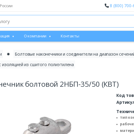
8 (800) 700-
России
ация
О компании
Контакты
и
✹
Болтовые наконечники и соединители на диапазон сечени
с изоляцией из сшитого полиэтилена
нечник болтовой 2НБП-35/50 (КВТ)
Код то
Артику
Технич
тип ко
рабоче
матери