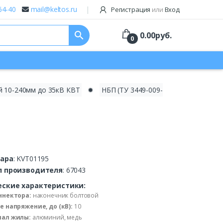
64-40
mail@keltos.ru
Регистрация
или
Вход
search
0.00
руб.
0
й 10-240мм до 35кВ КВТ
✹
НБП (ТУ 3449-009-
вара
: KVT01195
л производителя
: 67043
еские характеристики:
ннектора:
наконечник болтовой
е напряжение, до (кВ):
10
ал жилы:
алюминий, медь