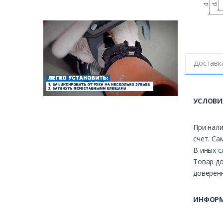
Доставк
УСЛОВИ
При нали
счет. Са
В иных с
Товар до
доверенн
ИНФОРМ