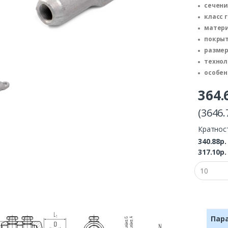
сечени
класс 
матери
покрыт
размер
технол
особен
364
(3646.
Кратнос
340.88р
317.10р
Пар