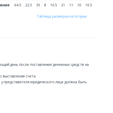
чение
64.5
22.5
35
8
10.5
21
11
10
10.5
Таблица размеров категории
ующий день после поставления денежных средств на
о выставления счета.
ра у представителя юридического лица должна быть