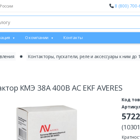
8 (800) 700-
России
ация
О компании
Контакты
авления
✹
Контакторы, пускатели, реле и аксессуары к ним до 
актор КМЭ 38А 400В АС EKF AVERES
Код то
Артику
572
(10301
Кратнос