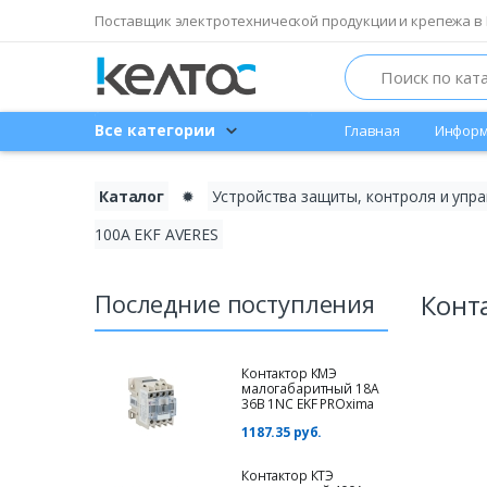
Поставщик электротехнической продукции и крепежа в 
Search
Все категории
Главная
Информ
Каталог
✹
Устройства защиты, контроля и упр
100А EKF AVERES
Последние поступления
Конт
Контактор КМЭ
малогабаритный 18А
36В 1NC EKF PROxima
1187.35 руб.
Контактор КТЭ