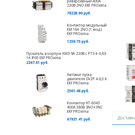
реверсивный 400А
230В 2NO EKF PROxima
78228.90 руб.
Контактор модульный
КМ 16А 2NО (1 мод.)
EKF PROxima
1359.75 руб.
Пускатель в корпусе КМЭ 9А 230В с РТЭ Ir-0,63-
1А IP65 EKF PROxima
2267.61 руб.
Автомат пуска
двигателя GV2P 4-6,3 А
EKF PROxima
2501.48 руб.
Контактор КТ-6043
400А 380В 3NO+3NC
EKF PROxima
Доставк
67921.41 руб.