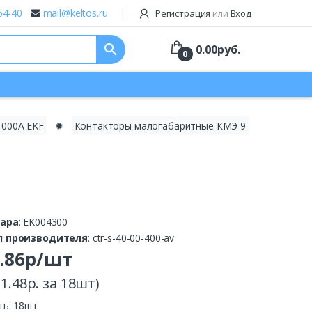
64-40
mail@keltos.ru
Регистрация
или
Вход
search
0.00
руб.
0
1000А EKF
✹
Контакторы малогабаритные КМЭ 9-
вара
: EK004300
л производителя
: ctr-s-40-00-400-av
2.86р/шт
1.48р. за 18шт)
ть: 18шт