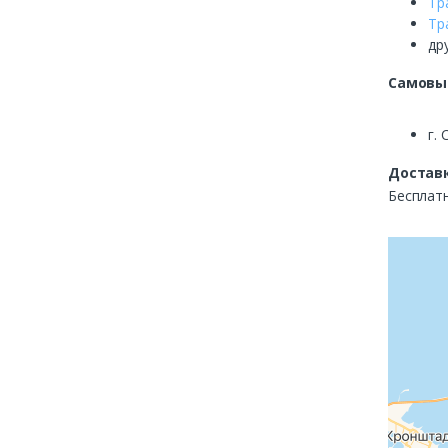
Тр
Тр
др
Самовы
г. 
Доставк
Бесплатн