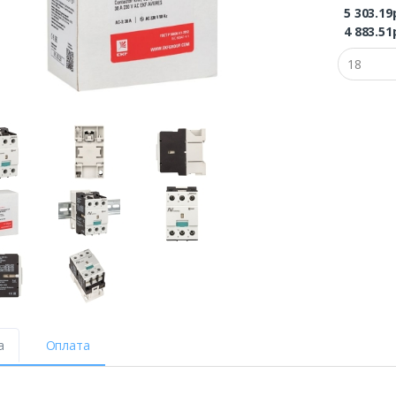
5 303.19
4 883.51
а
Оплата