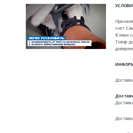
УСЛОВИ
При нали
счет. Са
В иных с
Товар до
доверенн
ИНФОРМ
Доставка
Доставк
Доставк
Доставк