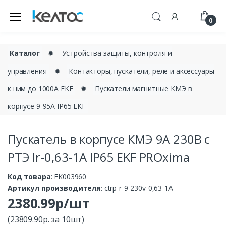
0
Каталог
✹
Устройства защиты, контроля и
управления
✹
Контакторы, пускатели, реле и аксессуары
к ним до 1000А EKF
✹
Пускатели магнитные КМЭ в
корпусе 9-95А IP65 EKF
Пускатель в корпусе КМЭ 9А 230В с
РТЭ Ir-0,63-1А IP65 EKF PROxima
Код товара
: EK003960
Артикул производителя
: ctrp-r-9-230v-0,63-1A
2380.99р/шт
(23809.90р. за 10шт)