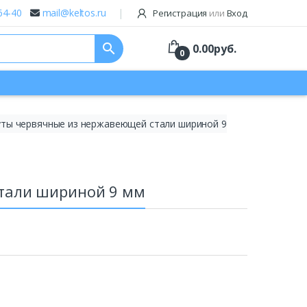
64-40
mail@keltos.ru
Регистрация
или
Вход
search
0.00
руб.
0
уты червячные из нержавеющей стали шириной 9
стали шириной 9 мм