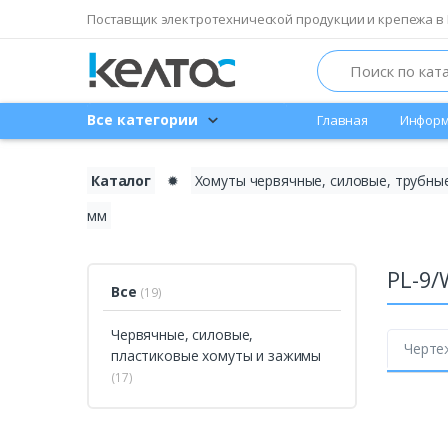
Поставщик электротехнической продукции и крепежа в 
Search
Все категории
Главная
Информ
Каталог
✹
Хомуты червячные, силовые, трубные
мм
PL-9
Все
(19)
Червячные, силовые,
Черте
пластиковые хомуты и зажимы
(17)