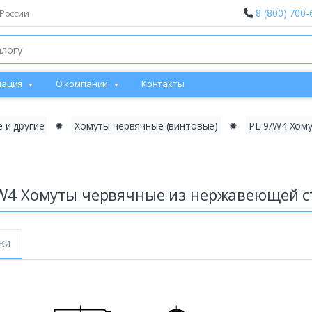
8 (800) 700-
России
ация
О компании
Контакты
 и другие
✹
Хомуты червячные (винтовые)
✹
PL-9/W4 Хом
/W4 Хомуты червячные из нержавеющей 
жи