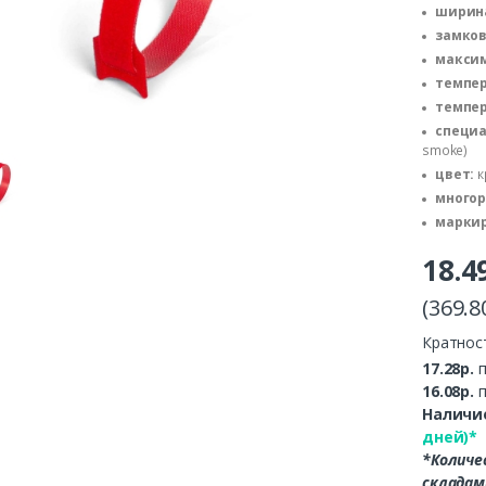
ширина
замков
максим
темпер
темпер
специа
smoke)
цвет:
к
многор
маркир
18.4
(369.8
Кратнос
17.28р.
п
16.08р.
п
Наличие
дней)*
*Количе
складам