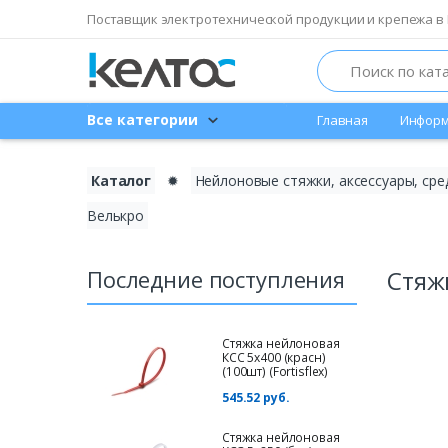
Поставщик электротехнической продукции и крепежа в 
Search
Все категории
Главная
Информ
Каталог
✹
Нейлоновые стяжки, аксессуары, сре
Велькро
Последние поступления
Стяжк
Стяжка нейлоновая
КСС 5х400 (красн)
(100шт) (Fortisflex)
545.52 руб.
Стяжка нейлоновая