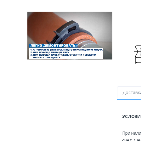
Доставк
УСЛОВИ
При нали
счет. Са