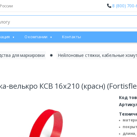
8 (800) 700-
России
ация
О компании
Контакты
дства для маркировки
✹
Нейлоновые стяжки, кабельные хому
а-велькро КСВ 16х210 (красн) (Fortisfle
Код то
Артику
Технич
матери
покрыт
длина,