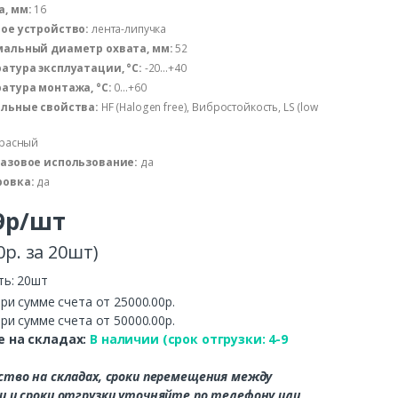
, мм:
16
ое устройство:
лента-липучка
альный диаметр охвата, мм:
52
атура эксплуатации, °C:
-20...+40
атура монтажа, °C:
0...+60
льные свойства:
HF (Halogen free), Вибростойкость, LS (low
расный
азовое использование:
да
овка:
да
9р/шт
0р. за 20шт)
ть: 20шт
ри сумме счета от 25000.00р.
ри сумме счета от 50000.00р.
 на складах:
В наличии (срок отгрузки: 4-9
ство на складах, сроки перемещения между
и и сроки отгрузки уточняйте по телефону или