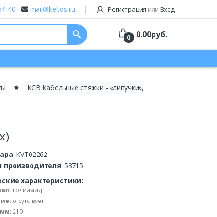
64-40
mail@keltos.ru
Регистрация
или
Вход
search
0.00
руб.
0
ты
✹
КСВ Кабельные стяжки - «липучки»,
x)
вара
: KVT02262
л производителя
: 53715
еские характеристики:
ал:
полиамид
ие:
отсутствует
 мм:
210