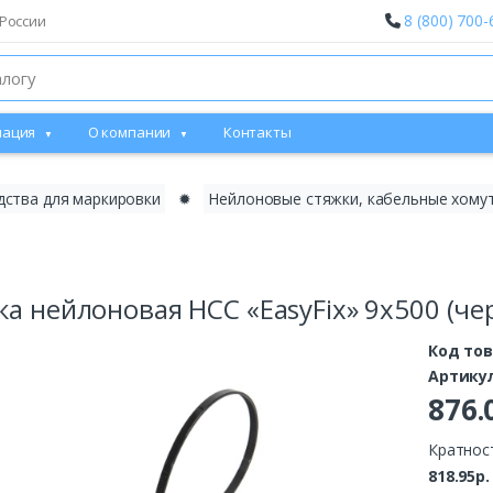
8 (800) 700-
России
ация
О компании
Контакты
дства для маркировки
✹
Нейлоновые стяжки, кабельные хому
а нейлоновая НСС «EasyFix» 9х500 (черн
Код то
Артику
876.
Кратност
818.95р