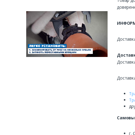
Товар до
доверенн
ИНФОРМ
Доставка
Доставк
Доставк
Доставк
Тр
Тр
др
Самовы
г. 