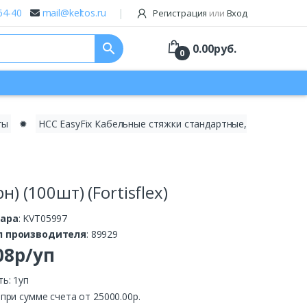
64-40
mail@keltos.ru
Регистрация
или
Вход
search
0.00
руб.
0
ты
✹
НСС EasyFix Кабельные стяжки стандартные,
) (100шт) (Fortisflex)
вара
: KVT05997
л производителя
: 89929
08р/уп
ь: 1уп
.
при сумме счета от 25000.00р.