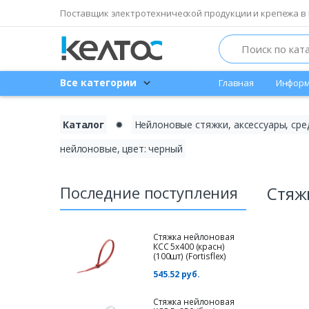
Поставщик электротехнической продукции и крепежа в 
Search
Все категории
Главная
Информ
Каталог
✹
Нейлоновые стяжки, аксессуары, сре
нейлоновые, цвет: черный
Последние поступления
Стяжк
Стяжка нейлоновая
КСС 5х400 (красн)
(100шт) (Fortisflex)
545.52 руб.
Стяжка нейлоновая