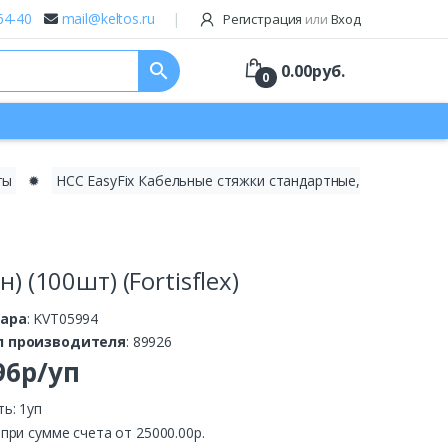
64-40
mail@keltos.ru
Регистрация
или
Вход
search
0.00
руб.
0
ты
✹
НСС EasyFix Кабельные стяжки стандартные,
 (100шт) (Fortisflex)
вара
: KVT05994
л производителя
: 89926
96р/уп
ь: 1уп
.
при сумме счета от 25000.00р.