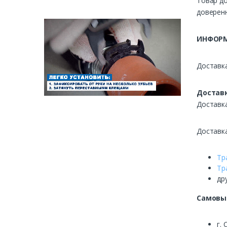
Товар до
доверенн
ИНФОРМ
Доставка
Доставк
Доставк
Доставк
Тр
Тр
др
Самовы
г. 