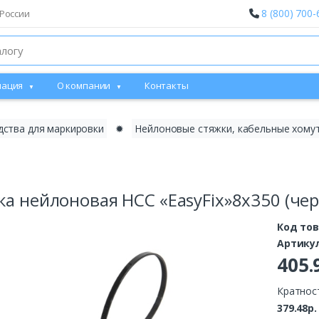
8 (800) 700-
России
ация
О компании
Контакты
дства для маркировки
✹
Нейлоновые стяжки, кабельные хому
а нейлоновая НСС «EasyFix»8х350 (черн)
Код то
Артику
405.
Кратност
379.48р