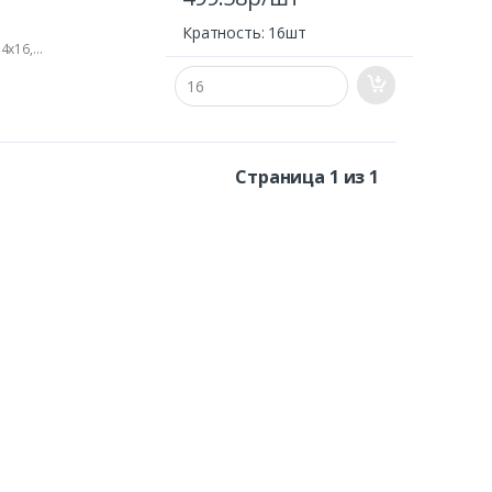
Кратность: 16шт
4x16,
(кН): 3;
сота:
Страница 1 из 1