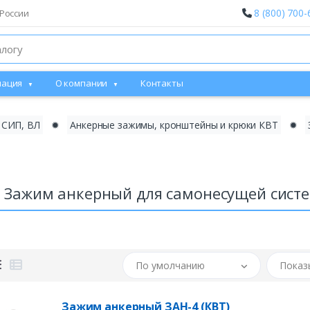
8 (800) 700-
России
ация
О компании
Контакты
 СИП, ВЛ
✹
Анкерные зажимы, кронштейны и крюки КВТ
✹
4 Зажим анкерный для самонесущей сист
По умолчанию
Показ
Зажим анкерный ЗАН-4 (КВТ)