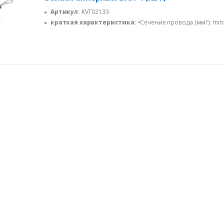
Артикул:
KVT02133
краткая характеристика:
•Сечение провода (мм?): min:
max:4x25; •Разрушающая нагрузка (кН): 10; •Рабочая нагрузка 
•Головка болта (мм): 14; •Длина: 175мм; •Ширина: 40мм; •Вы
85мм; •Вес: 190г;