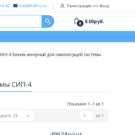
64-40
mail@keltos.ru
Регистрация
или
Вход
search
0.00
руб.
0
ЗАН-4 Зажим анкерный для самонесущей системы
емы СИП-4
Показано 1–1 из 1
ывать 25
из 1
499.58р/шт