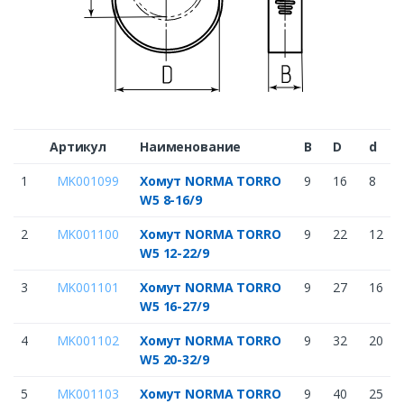
Артикул
Наименование
B
D
d
1
MK001099
Хомут NORMA TORRO
9
16
8
W5 8-16/9
2
MK001100
Хомут NORMA TORRO
9
22
12
W5 12-22/9
3
MK001101
Хомут NORMA TORRO
9
27
16
W5 16-27/9
4
MK001102
Хомут NORMA TORRO
9
32
20
W5 20-32/9
5
MK001103
Хомут NORMA TORRO
9
40
25