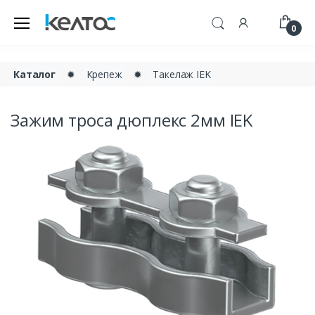
0
Каталог
✹
Крепеж
✹
Такелаж IEK
Зажим троса дюплекс 2мм IEK