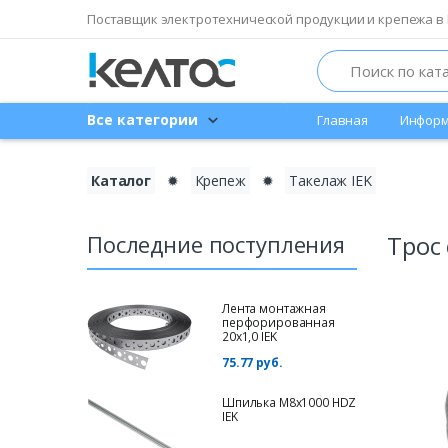
Поставщик электротехнической продукции и крепежа в 
Search
Все категории
Главная
Информ
Каталог
✹
Крепеж
✹
Такелаж IEK
Последние поступления
Трос
Лента монтажная
перфорированная
20х1,0 IEK
75.77 руб.
Шпилька М8х1000 HDZ
IEK