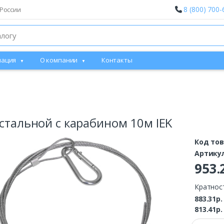
8 (800) 700-
России
ация
О компании
Контакты
 стальной с карабином 10м IEK
Код то
Артику
953
Кратнос
883.31р
813.41р