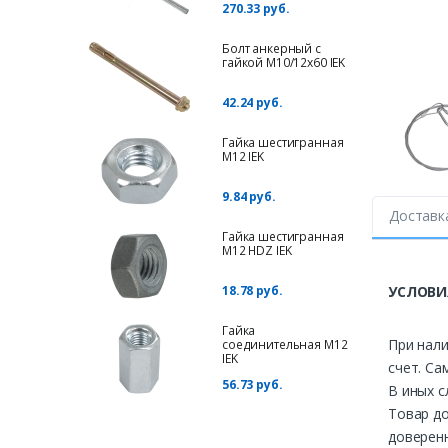
270.33 руб.
Болт анкерный с
гайкой М10/12х60 IEK
42.24 руб.
Гайка шестигранная
М12 IEK
9.84 руб.
Доставк
Гайка шестигранная
М12 HDZ IEK
18.78 руб.
УСЛОВИ
Гайка
При нали
соединительная М12
IEK
счет. Са
56.73 руб.
В иных с
Товар до
доверенн