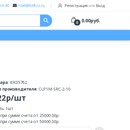
64-40
mail@keltos.ru
Регистрация
или
Вход
search
0.00
руб.
0
вара
: IEK05762
л производителя
: CLP1M-SRC-2-10
.22р/шт
ть: 1шт
.
при сумме счета от 25000.00р.
.
при сумме счета от 50000.00р.