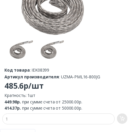
Код товара
: IEK08399
Артикул производителя
: UZMA-PML16-800JG
485.6р/шт
Кратность: 1шт
449.98р.
при сумме счета от 25000.00р.
414.37р.
при сумме счета от 50000.00р.