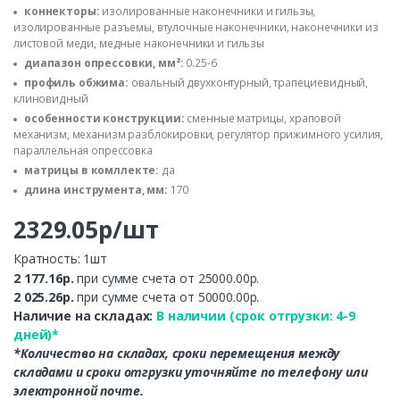
коннекторы:
изолированные наконечники и гильзы,
изолированные разъемы, втулочные наконечники, наконечники из
листовой меди, медные наконечники и гильзы
диапазон опрессовки, мм²:
0.25-6
профиль обжима:
овальный двухконтурный, трапециевидный,
клиновидный
особенности конструкции:
сменные матрицы, храповой
механизм, механизм разблокировки, регулятор прижимного усилия,
параллельная опрессовка
матрицы в комллекте:
да
длина инструмента, мм:
170
2329.05р/шт
Кратность: 1шт
2 177.16р.
при сумме счета от 25000.00р.
2 025.26р.
при сумме счета от 50000.00р.
Наличие на складах:
В наличии (срок отгрузки: 4-9
дней)*
*Количество на складах, сроки перемещения между
складами и сроки отгрузки уточняйте по телефону или
электронной почте.