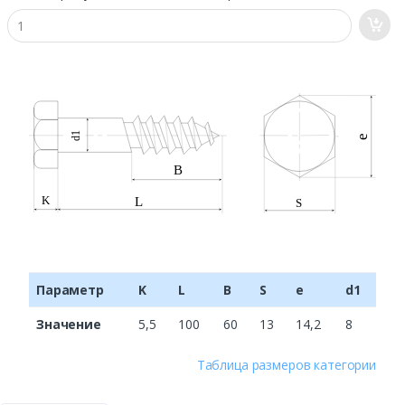
Параметр
K
L
B
S
e
d1
Значение
5,5
100
60
13
14,2
8
Таблица размеров категории