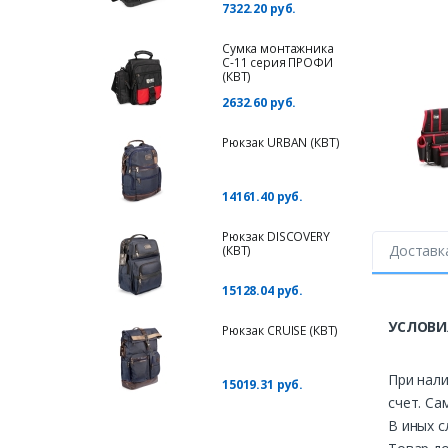
7322.20 руб.
Сумка монтажника
С-11 серия ПРОФИ
(КВТ)
2632.60 руб.
Рюкзак URBAN (КВТ)
14161.40 руб.
Рюкзак DISCOVERY
Доставк
(КВТ)
15128.04 руб.
УСЛОВИ
Рюкзак CRUISE (КВТ)
При нали
15019.31 руб.
счет. Са
В иных с