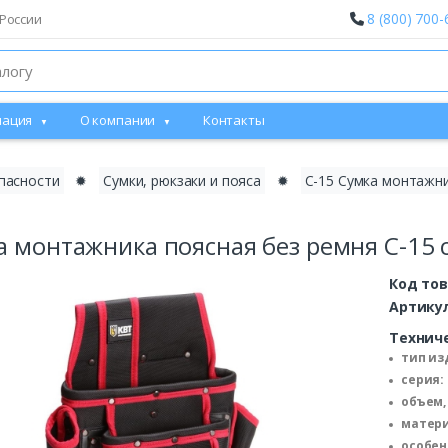
8 (800) 700-
России
ация
О компании
Контакты
пасности
✹
Сумки, рюкзаки и пояса
✹
С-15 Сумка монтажни
а монтажника поясная без ремня С-15 
Код то
Артику
Технич
тип из
серия:
объем, 
матери
особен