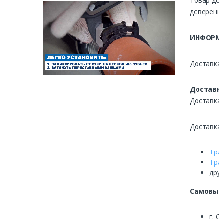
Товар до
доверенн
ИНФОРМ
Доставка
Доставк
Доставк
Доставк
Тр
Тр
др
Самовы
г. 