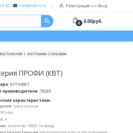
64-40
mail@keltos.ru
Регистрация
или
Вход
search
0.00
руб.
0
ка поясная с жесткими стенками
серия ПРОФИ (КВТ)
вара
: KVT04067
л производителя
: 78269
еские характеристики:
делия:
сумка поясная
ПРОФИ
л:
4
ал:
полиэстер 1680D Оксфорд
ности конструкции:
металлические кольца для крепления